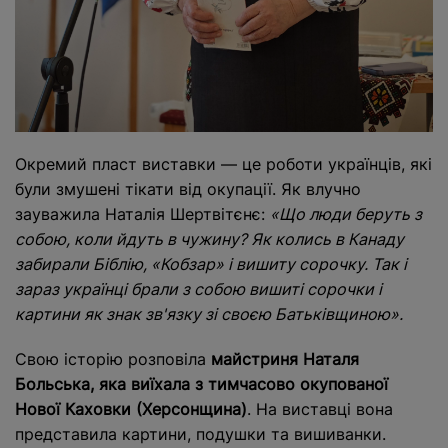
Окремий пласт виставки — це роботи українців, які
були змушені тікати від окупації. Як влучно
зауважила Наталія Шертвітєнє:
«Що люди беруть з
собою, коли йдуть в чужину? Як колись в Канаду
забирали Біблію, «Кобзар» і вишиту сорочку. Так і
зараз українці брали з собою вишиті сорочки і
картини як знак зв'язку зі своєю Батьківщиною».
Свою історію розповіла
майстриня
Наталя
Больська
, яка виїхала з тимчасово окупованої
Нової Каховки (Херсонщина)
. На виставці вона
представила картини, подушки та вишиванки.