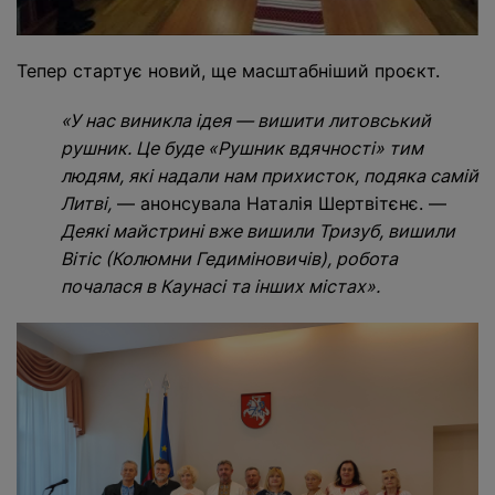
Тепер стартує новий, ще масштабніший проєкт.
«У нас виникла ідея — вишити литовський
рушник. Це буде «Рушник вдячності» тим
людям, які надали нам прихисток, подяка самій
Литві,
— анонсувала Наталія Шертвітєнє. —
Деякі майстрині вже вишили Тризуб, вишили
Вітіс (Колюмни Гедиміновичів), робота
почалася в Каунасі та інших містах».