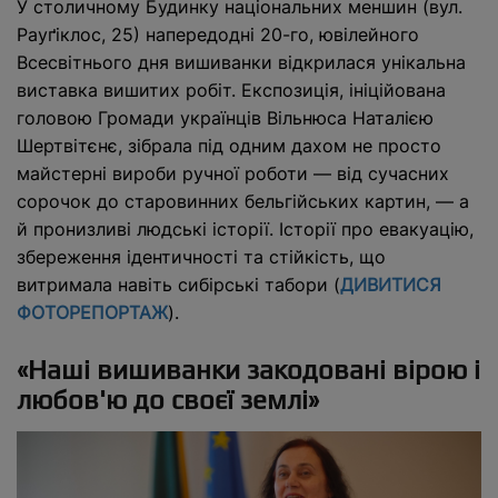
У столичному Будинку національних меншин (вул.
Рауґіклос, 25) напередодні 20-го, ювілейного
Всесвітнього дня вишиванки відкрилася унікальна
виставка вишитих робіт. Експозиція, ініційована
головою Громади українців Вільнюса Наталією
Шертвітєнє, зібрала під одним дахом не просто
майстерні вироби ручної роботи — від сучасних
сорочок до старовинних бельгійських картин, — а
й пронизливі людські історії. Історії про евакуацію,
збереження ідентичності та стійкість, що
витримала навіть сибірські табори (
ДИВИТИСЯ
ФОТОРЕПОРТАЖ
).
«Наші вишиванки закодовані вірою і
любов'ю до своєї землі»