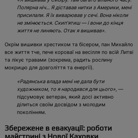
Полярна ніч... Я діставав нитки з Америки, мені
присилали. Я їх виварював у сечі. Вона ніколи
не змінюється. Скип'ятиш — і вони до кінця
життя не линяють. Отак я вишивав».
Окрім вишивки хрестиком та бісером, пан Михайло
все життя тче, пече короваї на весілля по всій Литві
та лікує травами (зокрема, радить рослину
мокрицю для довголіття та енергії).
«Радянська влада мені не дала бути
художником, то я народився для цього»
, —
підсумовує ветеран, який досі активно
ділиться своїм досвідом з молодим
поколінням.
Збережене в евакуації: роботи
майстрині з Нової Каховки