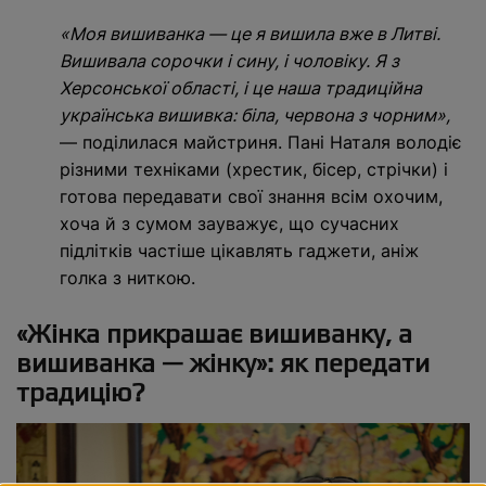
«Моя вишиванка — це я вишила вже в Литві.
Вишивала сорочки і сину, і чоловіку. Я з
Херсонської області, і це наша традиційна
українська вишивка: біла, червона з чорним»,
— поділилася майстриня. Пані Наталя володіє
різними техніками (хрестик, бісер, стрічки) і
готова передавати свої знання всім охочим,
хоча й з сумом зауважує, що сучасних
підлітків частіше цікавлять гаджети, аніж
голка з ниткою.
«Жінка прикрашає вишиванку, а
вишиванка — жінку»: як передати
традицію?