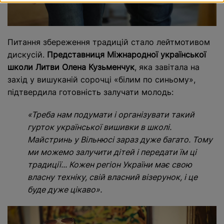
Питання збереження традицій стало лейтмотивом
дискусій.
Представниця Міжнародної української
школи Литви
Олена Кузьменчук
, яка завітала на
захід у вишуканій сорочці «білим по синьому»,
підтвердила готовність залучати молодь:
«Треба нам подумати і організувати такий
гурток української вишивки в школі.
Майстринь у Вільнюсі зараз дуже багато. Тому
ми можемо залучити дітей і передати їм ці
традиції... Кожен регіон України має свою
власну техніку, свій власний візерунок, і це
буде дуже цікаво».