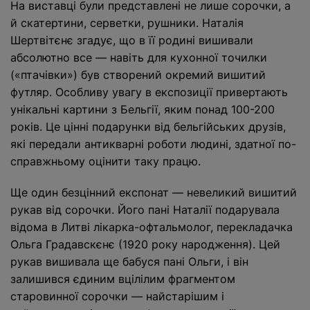
На виставці були представлені не лише сорочки, а
й скатертини, серветки, рушники. Наталія
Шертвітєнє згадує, що в її родині вишивали
абсолютно все — навіть для кухонної точилки
(«птачівки») був створений окремий вишитий
футляр. Особливу увагу в експозиції привертають
унікальні картини з Бельгії
, яким понад 100-200
років. Це цінні подарунки від бельгійських друзів,
які передали антикварні роботи людині, здатної по-
справжньому оцінити таку працю.
Ще один безцінний експонат — невеликий вишитий
рукав від сорочки. Його пані Наталії подарувала
відома в Литві лікарка-офтальмолог, перекладачка
Ольга Градавскєнє (1920 року народження). Цей
рукав вишивала ще бабуся пані Ольги, і він
залишився єдиним вцілілим фрагментом
старовинної сорочки — найстарішим і