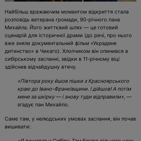
Найбільш вражаючим моментом відкриття стала
розповідь ветерана громади, 90-річного
пана
Михайла
. Його життєвий шлях — це готовий
сценарій для історичної драми (до речі, про нього
вже зняли документальний фільм «Украдене
дитинство» в Чикаго). Хлопчиком він опинився в
сибірському засланні, звідки в 11-річному віці
здійснив відчайдушну втечу.
«Півтора року йшов пішки з Красноярського
краю до Івано-Франківщини. І дійшов! А потім
мене за шкірку — і знову туди відправили»,
—
згадує пан Михайло.
Саме там, у нелюдських умовах заслання, він почав
вишивати:
«Я вишивав у Сибіру. Там багато вільного часу.