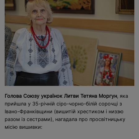
Голова Союзу українок Литви Тетяна Моргун
, яка
прийшла у 35-річній сіро-чорно-білій сорочці з
Івано-Франківщини (вишитій хрестиком і низзю
разом із сестрами), нагадала про просвітницьку
місію вишивки: