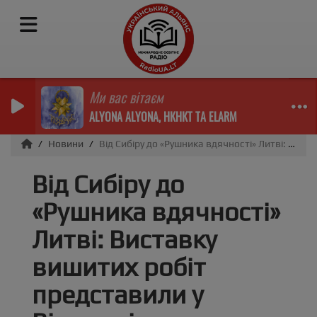
Ми вас вітаєм
ALYONA ALYONA, НКНКТ ТА ELARM
Новини
Від Сибіру до «Рушника вдячності» Литві: Виставку вишитих робіт представили у Вільнюсі
Від Сибіру до
«Рушника вдячності»
Литві: Виставку
вишитих робіт
представили у