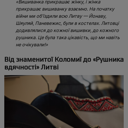
«Вишиванка прикрашає жінку, і жінка
прикрашає вишиванку взаємно. На початку
війни ми об'їздили всю Литву — Йонаву,
Шяуляй, Паневежис, були в костелах. Литовці
додивлялися до кожної вишивки, до кожного
рушника. Це була така цікавість, що ми навіть
не очікували!»
Від знаменитої Коломиї до «Рушника
вдячності» Литві