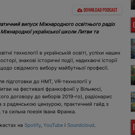
DOWNLOAD PODCAST
матичний випуск Міжнародного освітнього радіо
 Міжнародної української школи Литви та
ітні технології в українській освіті, успіхи наших
торі, знакові історичні події, надихаючі історії
 щодо свідомого вибору майбутньої професії.
ля підготовки до НМТ, VR-технології у
тви на фестивалі франкофонії у Вільнюсі,
ького договору до виборів 2019-го), радіонарис
а з радянською цензурою, практичний гайд з
 та сильна поезія Івана Франка.
дкастах на
Spotify
,
YouTube
і
Soundcloud
.