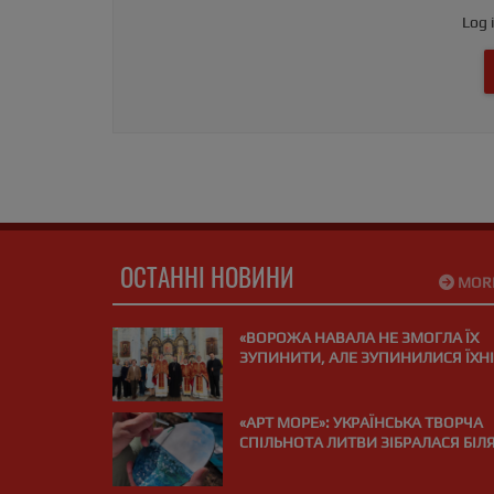
Log 
ОСТАННІ НОВИНИ
MOR
«ВОРОЖА НАВАЛА НЕ ЗМОГЛА ЇХ
ЗУПИНИТИ, АЛЕ ЗУПИНИЛИСЯ ЇХНІ
СЕРЦЯ»: У ВІЛЬНЮСІ ПОМОЛИЛИСЯ
ЗА ЗАГИБЛИХ НА ВІЙНІ МЕДИКІВ
«АРТ МОРЕ»: УКРАЇНСЬКА ТВОРЧА
СПІЛЬНОТА ЛИТВИ ЗІБРАЛАСЯ БІЛ
МОРЯ В ПАЛАНЗІ