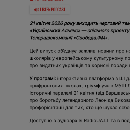
LISTEN PODCAST
21 квітня 2026 року виходить черговий те
«Український Альянс» — спільного проєкту
Телерадіокомпанії «Свобода.ФМ».
Цей випуск об’єднує важливі новини про нов
школярів у європейському культурному прос
про видатних українців та корисні поради
У програмі:
інтерактивна платформа з ШІ д
прифронтових школах, тріумф учнів МУШ Ли
історичні паралелі 21 квітня (від Варшавс
про боротьбу легендарного Леоніда Биков
профорієнтації для тих, хто ще шукає себе,
Доступно в аудіоархіві RadioUA.LT та в по