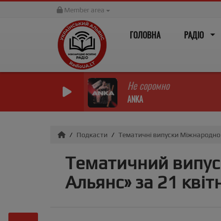
Member area
ГОЛОВНА
РАДІО
Не соромно
ANKA
Подкасти
Тематичні випуски Міжнародног
Тематичний випуск
Альянс» за 21 квіт