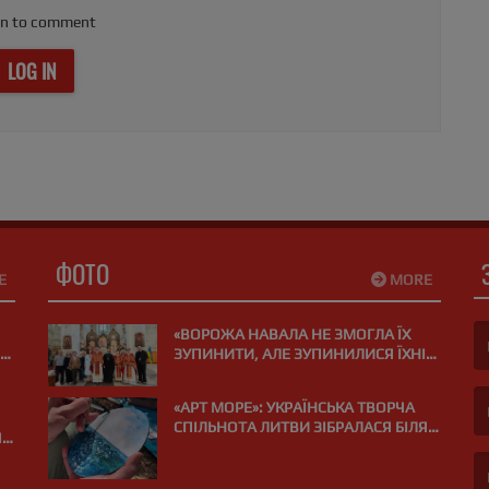
in to comment
LOG IN
ФОТО
E
MORE
«ВОРОЖА НАВАЛА НЕ ЗМОГЛА ЇХ
ЗУПИНИТИ, АЛЕ ЗУПИНИЛИСЯ ЇХНІ
СЕРЦЯ»: У ВІЛЬНЮСІ ПОМОЛИЛИСЯ
(F
ЗА ЗАГИБЛИХ НА ВІЙНІ МЕДИКІВ
«АРТ МОРЕ»: УКРАЇНСЬКА ТВОРЧА
СПІЛЬНОТА ЛИТВИ ЗІБРАЛАСЯ БІЛЯ
Я
(E
МОРЯ В ПАЛАНЗІ