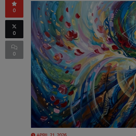
0
0
0
APRIL 21, 2026