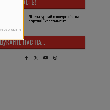
БЕРІТЬ УЧАСТЬ!
Літературний конкурс п'єс на
порталі Експеримент
wered by Orejime
ШУКАЙТЕ НАС НА...