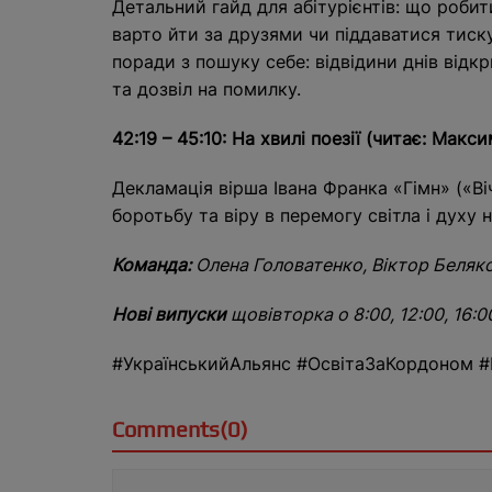
Детальний гайд для абітурієнтів: що робит
варто йти за друзями чи піддаватися тиску
поради з пошуку себе: відвідини днів відк
та дозвіл на помилку.
42:19 – 45:10: На хвилі поезії (читає: Макс
Декламація вірша Івана Франка «Гімн» («В
боротьбу та віру в перемогу світла і духу
Команда:
Олена Головатенко, Віктор Беляк
Нові випуски
щовівторка о 8:00, 12:00, 16:0
#УкраїнськийАльянс #ОсвітаЗаКордоном 
Comments(0)