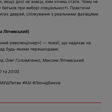
и, якщо досі не знаєш, ким хочеш стати. Чому не
 батьків при виборі спеціальності. Практичні
ритих дверей, спілкування з реальними фахівцями
им Ліпчевський)
ічний революціонер») — поезії, що надихає на
 над будь-якими перешкодами.
ов, Олег Головатенко, Максим Ліпчевський.
0 та 20:00.
#МУШЛитви #КАІ #ЛеонідБиков