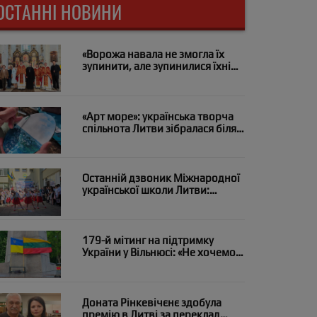
ОСТАННІ НОВИНИ
«Ворожа навала не змогла їх
зупинити, але зупинилися їхні
серця»: у Вільнюсі помолилися
за загиблих на війні медиків
«Арт море»: українська творча
спільнота Литви зібралася біля
моря в Паланзі
Останній дзвоник Міжнародної
української школи Литви:
«Випускний рейс і курс на мрію»
179-й мітинг на підтримку
України у Вільнюсі: «Не хочемо
дронів над нашими головами?
Підтримуймо Україну!»
Доната Рінкевічєнє здобула
премію в Литві за переклад