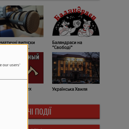
ематичні випуски
Баляндраси на
іжнародного
"Свободі"
світнього радіо
e our users'
азделочный цех
Українська Хвиля
НАЙБЛИЖЧІ ПОДІЇ