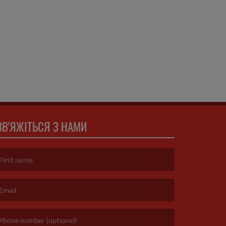
ЗВ'ЯЖІТЬСЯ З НАМИ
irst name is required )
mail is required. )