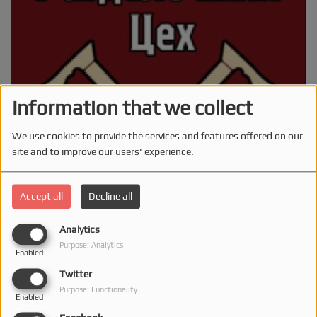
Information that we collect
We use cookies to provide the services and features offered on our
site and to improve our users' experience.
Accept all
Decline all
Analytics
MONDAY, FROM 07:00 PM TO 08:00 PM
Purpose: Analytics
Enabled
Twitter
1443 VIEWS
Purpose: Functionality
Enabled
Архівна аналітично-музична програма 2019 року