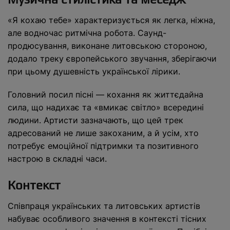
«Я кохаю тебе» характеризується як легка, ніжна,
але водночас ритмічна робота. Саунд-
продюсування, виконане литовською стороною,
додало треку європейського звучання, зберігаючи
при цьому душевність української лірики.
Головний посил пісні — кохання як життєдайна
сила, що надихає та «вмикає світло» всередині
людини. Артисти зазначають, що цей трек
адресований не лише закоханим, а й усім, хто
потребує емоційної підтримки та позитивного
настрою в складні часи.
Контекст
Співпраця українських та литовських артистів
набуває особливого значення в контексті тісних