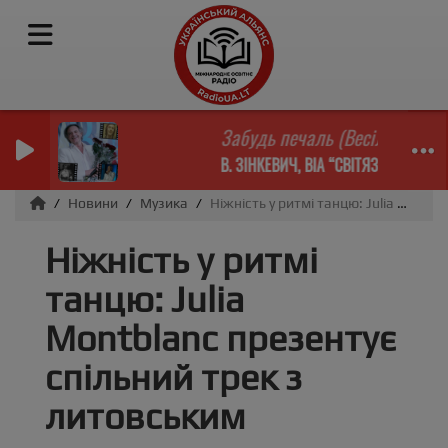
Забудь печаль (Весільна замет
В. ЗІНКЕВИЧ, ВІА “СВІТЯЗЬ”
Новини
Музика
Ніжність у ритмі танцю: Julia Montblanc презентує спільний трек з литовським композитором
Ніжність у ритмі
танцю: Julia
Montblanc презентує
спільний трек з
литовським