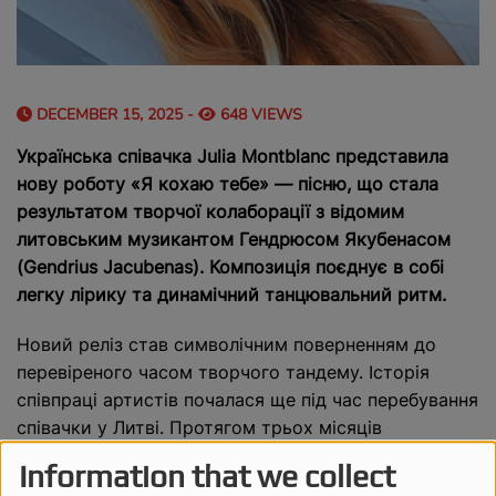
DECEMBER 15, 2025 -
648 VIEWS
Українська співачка Julia Montblanc представила
нову роботу «Я кохаю тебе» — пісню, що стала
результатом творчої колаборації з відомим
литовським музикантом Гендрюсом Якубенасом
(Gendrius Jacubenas). Композиція поєднує в собі
легку лірику та динамічний танцювальний ритм.
Новий реліз став символічним поверненням до
перевіреного часом творчого тандему. Історія
співпраці артистів почалася ще під час перебування
співачки у Литві. Протягом трьох місяців
музиканти активно гастролювали та працювали на
Information that we collect
одній сцені, що дозволило їм знайти спільну