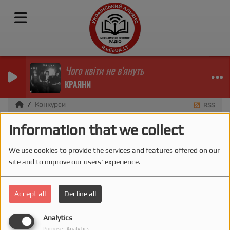
Чого квіти не в'януть
КРАЯНИ
Конкурси
RSS
Information that we collect
Конкурси
We use cookies to provide the services and features offered on our
site and to improve our users' experience.
ЛІТЕРАТУРНИЙ КОНКУРС
Accept all
Decline all
П'ЄС НА ПОРТАЛІ
ЕКСПЕРИМЕНТ
Analytics
Purpose: Analytics