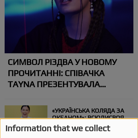
СИМВОЛ РІЗДВА У НОВОМУ
ПРОЧИТАННІ: СПІВАЧКА
TAYNA ПРЕЗЕНТУВАЛА
СУЧАСНУ ВЕРСІЮ
ЛЕГЕНДАРНОГО «ЩЕДРИКА»
«УКРАЇНСЬКА КОЛЯДА ЗА
ОКЕАНОМ»: ВСЮДИСВОЯ
ПРЕЗЕНТУЄ СВЯТКОВИЙ
Information that we collect
EP «РІЗДВО І РАДІСТЬ»