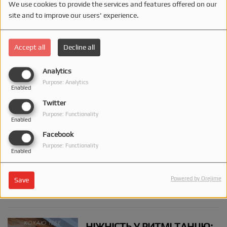
We use cookies to provide the services and features offered on our
site and to improve our users' experience.
ANGELA ПОВЕРТАЄ ВІРУ В
КОХАННЯ: НОВА ПІСНЯ
“НОВОРІЧНЕ ДИВО” СТАЄ
Accept all
Decline all
САУНДТРЕКОМ ЗИМОВИХ
ЗІЗНАНЬ
Analytics
Purpose: Analytics
«ЦЕ НАШЕ ПРАЙМОВЕ
Enabled
РІЗДВО»: KIRO PARIENKO
Twitter
ПРЕЗЕНТУЄ
Purpose: Functionality
Enabled
ЖИТТЄСТВЕРДНИЙ
Facebook
СВЯТКОВИЙ СИНГЛ
Purpose: Functionality
Enabled
«ДОСИТЬ ЖИТИ ЧУЖИМ
ЖИТТЯМ»: СПІВАЧКА
Powered by Orejime
ISKRA ПРЕЗЕНТУВАЛА
Save
ПОТУЖНИЙ МАНІФЕСТ
ЖІНОЧОЇ СИЛИ
НІЖНІСТЬ У РИТМІ ТАНЦЮ: