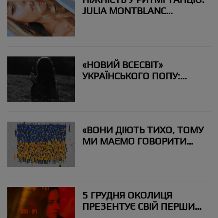
JULIA MONTBLANC
ПРЕЗЕНТУЄ СПІЛЬНИЙ
ТРЕК З ЛИТОВСЬКИМ
КОМПОЗИТОРОМ
«НОВИЙ ВСЕСВІТ»
УКРАЇНСЬКОГО ПОПУ:
OSTAP DRIVKO ТА YASKI
ПРЕЗЕНТУВАЛИ
КІНЕМАТОГРАФІЧНУ
ВЕРСІЮ ПІСНІ «ЛЕЛІЙ»
«ВОНИ ДІЮТЬ ТИХО, ТОМУ
МИ МАЄМО ГОВОРИТИ
ГОЛОСНО»: SHYMAN ТА
ПРЕЗИДЕНТСЬКИЙ
ОРКЕСТР ВИПУСТИЛИ
ГІМН ВОЛОНТЕРСЬКОМУ
5 ГРУДНЯ ОКОЛИЦЯ
РУХУ
ПРЕЗЕНТУЄ СВІЙ ПЕРШИЙ
ПОВНОФОРМАТНИЙ