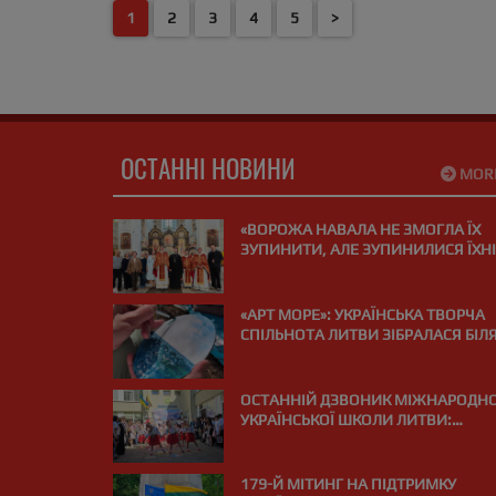
1
2
3
4
5
>
яку хочеть
трекові до
(ONUKA). У
Єдиного м
творчого обʼ
ОСТАННІ НОВИНИ
MOR
«ВОРОЖА НАВАЛА НЕ ЗМОГЛА ЇХ
ЗУПИНИТИ, АЛЕ ЗУПИНИЛИСЯ ЇХНІ
СЕРЦЯ»: У ВІЛЬНЮСІ ПОМОЛИЛИСЯ
ЗА ЗАГИБЛИХ НА ВІЙНІ МЕДИКІВ
«АРТ МОРЕ»: УКРАЇНСЬКА ТВОРЧА
СПІЛЬНОТА ЛИТВИ ЗІБРАЛАСЯ БІЛ
МОРЯ В ПАЛАНЗІ
ОСТАННІЙ ДЗВОНИК МІЖНАРОДНО
УКРАЇНСЬКОЇ ШКОЛИ ЛИТВИ:
«ВИПУСКНИЙ РЕЙС І КУРС НА МРІЮ
179-Й МІТИНГ НА ПІДТРИМКУ