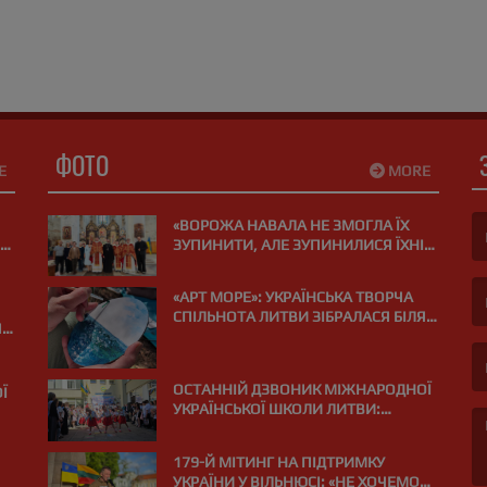
ся утримати назавжди. Особливої піднесеної атмосфери
дає ніжний другий голос, який належить Наті Жижченко
 створенні цього відео важливу роль відіграла команда
истецького простору Чернігівщини – локального
єднання митців.......
ФОТО
E
MORE
«ВОРОЖА НАВАЛА НЕ ЗМОГЛА ЇХ
ЗУПИНИТИ, АЛЕ ЗУПИНИЛИСЯ ЇХНІ
СЕРЦЯ»: У ВІЛЬНЮСІ ПОМОЛИЛИСЯ
(F
ЗА ЗАГИБЛИХ НА ВІЙНІ МЕДИКІВ
«АРТ МОРЕ»: УКРАЇНСЬКА ТВОРЧА
СПІЛЬНОТА ЛИТВИ ЗІБРАЛАСЯ БІЛЯ
Я
(E
МОРЯ В ПАЛАНЗІ
ОСТАННІЙ ДЗВОНИК МІЖНАРОДНОЇ
Ї
УКРАЇНСЬКОЇ ШКОЛИ ЛИТВИ:
«ВИПУСКНИЙ РЕЙС І КУРС НА МРІЮ»
»
179-Й МІТИНГ НА ПІДТРИМКУ
УКРАЇНИ У ВІЛЬНЮСІ: «НЕ ХОЧЕМО