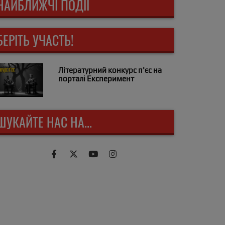
НАЙБЛИЖЧІ ПОДІЇ
БЕРІТЬ УЧАСТЬ!
Літературний конкурс п'єс на
порталі Експеримент
ШУКАЙТЕ НАС НА...