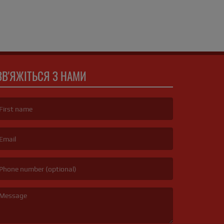
ЗВ'ЯЖІТЬСЯ З НАМИ
irst name is required )
mail is required. )