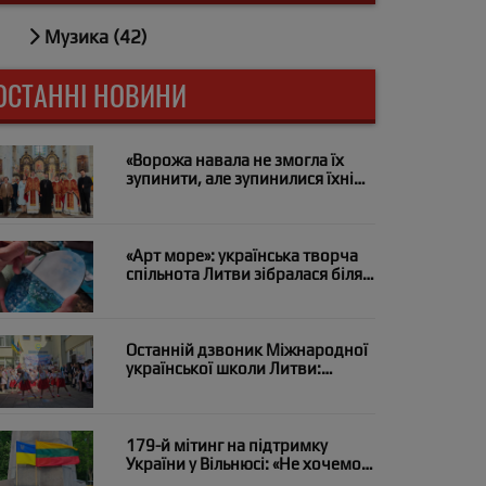
Музика (42)
ОСТАННІ НОВИНИ
«Ворожа навала не змогла їх
зупинити, але зупинилися їхні
серця»: у Вільнюсі помолилися
за загиблих на війні медиків
«Арт море»: українська творча
спільнота Литви зібралася біля
моря в Паланзі
Останній дзвоник Міжнародної
української школи Литви:
«Випускний рейс і курс на мрію»
179-й мітинг на підтримку
України у Вільнюсі: «Не хочемо
дронів над нашими головами?