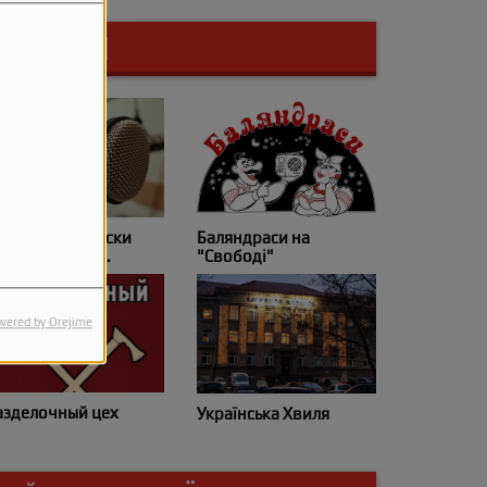
ПРОГРАМИ
ематичні випуски
Баляндраси на
іжнародного
"Свободі"
світнього радіо
wered by Orejime
азделочный цех
Українська Хвиля