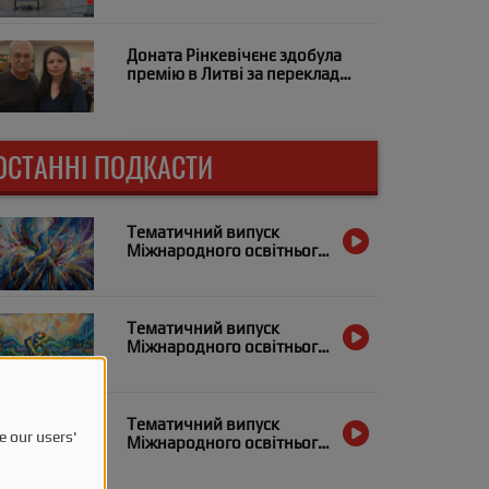
Підтримуймо Україну!»
Доната Рінкевічєнє здобула
премію в Литві за переклад
«Заячого костелу»
ОСТАННІ ПОДКАСТИ
Тематичний випуск
Міжнародного освітнього
радіо «Український
Альянс» за 21 квітня
Тематичний випуск
Міжнародного освітнього
радіо «Український
Альянс» за 7 квітня
Тематичний випуск
e our users'
Міжнародного освітнього
радіо «Український
Альянс» за 31 березня