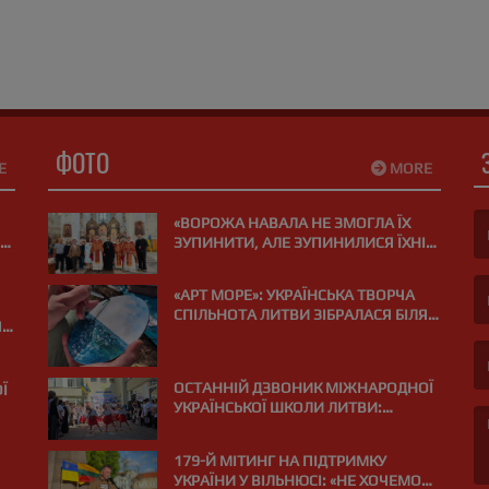
w.youtube.com/watch?v=Lu56CZ8rZnk...
ФОТО
E
MORE
«ВОРОЖА НАВАЛА НЕ ЗМОГЛА ЇХ
ЗУПИНИТИ, АЛЕ ЗУПИНИЛИСЯ ЇХНІ
СЕРЦЯ»: У ВІЛЬНЮСІ ПОМОЛИЛИСЯ
(F
ЗА ЗАГИБЛИХ НА ВІЙНІ МЕДИКІВ
«АРТ МОРЕ»: УКРАЇНСЬКА ТВОРЧА
СПІЛЬНОТА ЛИТВИ ЗІБРАЛАСЯ БІЛЯ
Я
(E
МОРЯ В ПАЛАНЗІ
ОСТАННІЙ ДЗВОНИК МІЖНАРОДНОЇ
Ї
УКРАЇНСЬКОЇ ШКОЛИ ЛИТВИ:
«ВИПУСКНИЙ РЕЙС І КУРС НА МРІЮ»
»
179-Й МІТИНГ НА ПІДТРИМКУ
УКРАЇНИ У ВІЛЬНЮСІ: «НЕ ХОЧЕМО