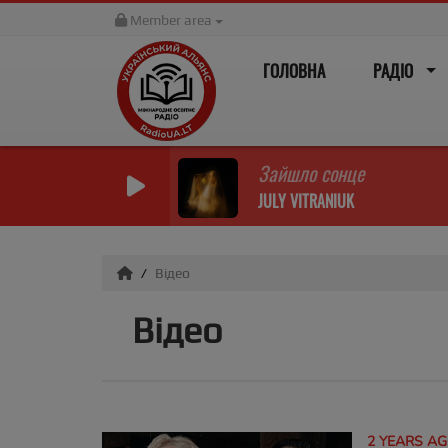
Member area
ГОЛОВНА
РАДІО
Зайшло сонце
JULY VITRANIUK
Відео
Відео
2 YEARS A