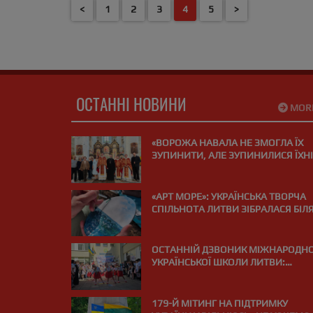
<
1
2
3
4
5
>
https://ww
ОСТАННІ НОВИНИ
MOR
«ВОРОЖА НАВАЛА НЕ ЗМОГЛА ЇХ
ЗУПИНИТИ, АЛЕ ЗУПИНИЛИСЯ ЇХНІ
СЕРЦЯ»: У ВІЛЬНЮСІ ПОМОЛИЛИСЯ
ЗА ЗАГИБЛИХ НА ВІЙНІ МЕДИКІВ
«АРТ МОРЕ»: УКРАЇНСЬКА ТВОРЧА
СПІЛЬНОТА ЛИТВИ ЗІБРАЛАСЯ БІЛ
МОРЯ В ПАЛАНЗІ
ОСТАННІЙ ДЗВОНИК МІЖНАРОДНО
УКРАЇНСЬКОЇ ШКОЛИ ЛИТВИ:
«ВИПУСКНИЙ РЕЙС І КУРС НА МРІЮ
179-Й МІТИНГ НА ПІДТРИМКУ