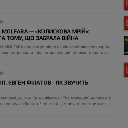
 ДЕТАЛІ
я. А ще — біль і надія. У День......
GO
 MOLFARA — «КОЛИСКОВА МРІЙ»:
А ТОМУ, ЩО ЗАБРАЛА ВІЙНА
A MOLFARA презентує відео на пісню «Колискова мрій».
яким працювали рік, присвячений подіям двох років
абної весни, блекаутам та фіксує рефлексії цього часу
еталі
GO
ІП. ЄВГЕН ФІЛАТОВ - ЯК ЗВУЧИТЬ
композицію, яку Євген Філатов (The Maneken) написав зі
 власноруч зібрав в Чернігові. Це звуки, які притаманні
місту - колоколи храмів і голоси дітей, інстумент теслі,
ює чернігівське мереживо, та стук колес у скейтпарку.
на мелодія унікального міста. Послухайте її, а якщо
одвивтись, як вона створювалась - тут повне відео: