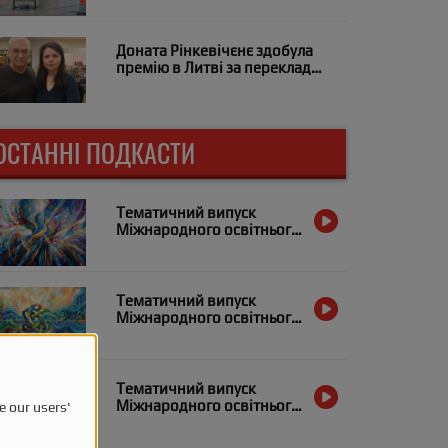
Підтримуймо Україну!»
Доната Рінкевічєнє здобула
премію в Литві за переклад
«Заячого костелу»
ОСТАННІ ПОДКАСТИ
Тематичний випуск
Міжнародного освітнього
радіо «Український
Альянс» за 21 квітня
Тематичний випуск
Міжнародного освітнього
радіо «Український
Альянс» за 7 квітня
Тематичний випуск
Міжнародного освітнього
e our users'
радіо «Український
Альянс» за 31 березня