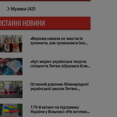
Музика (42)
ОСТАННІ НОВИНИ
«Ворожа навала не змогла їх
зупинити, але зупинилися їхні
серця»: у Вільнюсі помолилися
за загиблих на війні медиків
«Арт море»: українська творча
спільнота Литви зібралася біля
моря в Паланзі
Останній дзвоник Міжнародної
української школи Литви:
«Випускний рейс і курс на мрію»
179-й мітинг на підтримку
України у Вільнюсі: «Не хочемо
дронів над нашими головами?