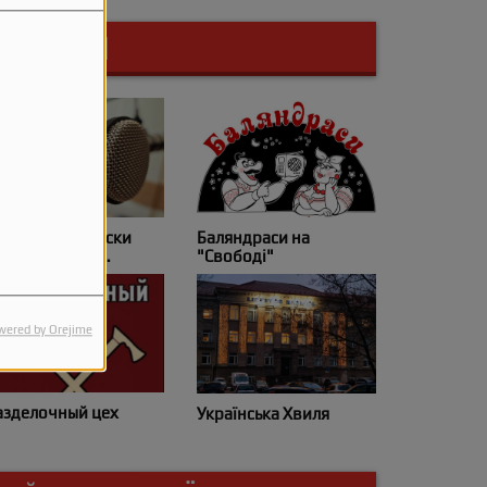
ПРОГРАМИ
ематичні випуски
Баляндраси на
іжнародного
"Свободі"
світнього радіо
wered by Orejime
азделочный цех
Українська Хвиля