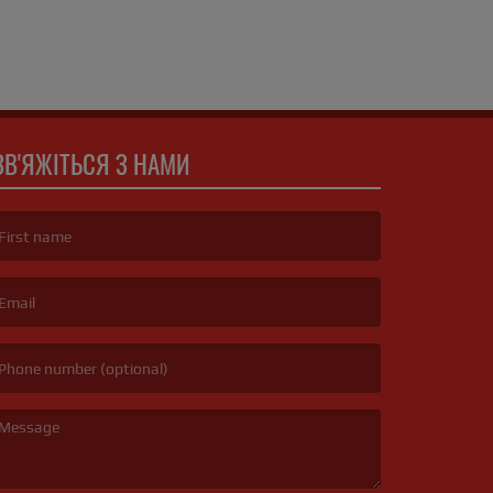
ЗВ'ЯЖІТЬСЯ З НАМИ
irst name is required )
mail is required. )