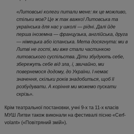
«Литовські колеги питали мене: як це можливо,
стільки мов? Це ж так важко! Литовська та
українська для нас у школі — рідні. Далі йде
перша іноземна — французька, англійська, друга
— німецька або іспанська. Мета досягнута: ми в
Литві не гості, ми вже стали частинкою
литовського суспільства. Діти збудують себе,
, і, з
збережуть себе від зла
вичайно, ми
повернемося додому, до України. І немає
значення, скільки років знадобиться, щоб її
розбудувати. А
коріння ми можемо пускати
скрізь».
Крім театральної постановки, учні 9-х та 11-х класів
МУШ Литви також виконали на фестивалі пісню «Cerf-
volant» («Повітряний змій»).