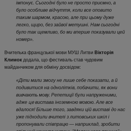
імпонує. Сьогодні було не просто приємно, а
було особливе відчуття, коли все оповито
таким шармом, красою, але при цьому дуже
легко, щиро, без зайвої метушні. Нам сьогодні
було так щемливо, бо ми вперше показували цей
номер».
Вчителька французької мови МУШ Литви
Вікторія
Климок
додала, що фестиваль став чудовим
майданчиком для обміну досвідом:
«Діти мали змогу не лише себе показати, а й
подивитися на однолітків, побачити, як вони
вивчають мову. Репетиції були напруженими,
це
адже
вистава іноземною мовою. Але все
вдалося! Більше того, завдяки цій виставі до нас
уже підходили вчителі з литовських шкіл і
пропонували співпрацю — наприклад, зробити