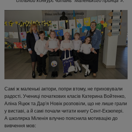
спільний конкурс читань "Маленького принца"».
Самі ж маленькі актори, попри втому, не приховували
радості. Учениці початкових класів Катерина Войтенко,
Аліна Яцюк та Дар'я Новік розповіли, що не лише грали
у виставі, а й самі почали читати книгу Сент-Екзюпері.
А школярка Міленія влучно пояснила мотивацію до
вивчення мов: