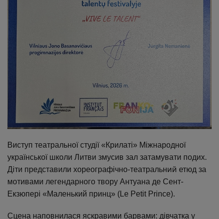
Виступ театральної студії «Крилаті» Міжнародної
української школи Литви змусив зал затамувати подих.
ий
Діти представили хореографічно-театральн
етюд за
мотивами легендарного твору Антуана де Сент-
Екзюпері «Маленький принц» (Le Petit Prince).
Сцена наповнилася яскравими барвами: дівчатка у