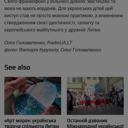
Свято франкофонії у Вільнюсі довело: мистецтво та
мова не мають кордонів. Для українських дітей цей
впевненим
виступ став не просто мовною практикою, а
ствердженням своєї ідентичності, таланту та
у
ій
європейського майбутнього
дружн
Литви.
Олег Головатенко, RadioUA.LT
фото: Вікторія Куруоглу, Олег Головатенко
See also
«Арт море»: українська
Останній дзвоник
творча спільнота Литви
Міжнародної української