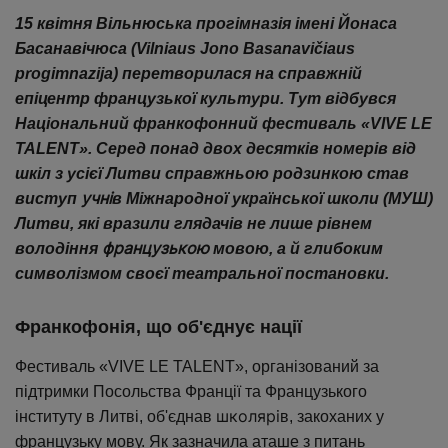
15 квітня Вільнюська прогімназія імені Йонаса
Басанавічюса (Vilniaus Jono Basanavičiaus
progimnazija) перетворилася на справжній
епіцентр французької культури. Тут відбувся
Національний франкофонний фестиваль «VIVE LE
TALENT». Серед понад двох десятків номерів від
шкіл з усієї Литви справжньою родзинкою став
учні
виступ
в Міжнародної української школи (МУШ)
Литви, які вразили глядачів не лише рівнем
французькою
володіння
мовою, а й глибоким
символізмом своєї театральної постановки.
Франкофонія, що об'єднує нації
Фестиваль «VIVE LE TALENT», організований за
підтримки Посольства Франції та Французького
школярі
інституту в Литві, об'єднав
в, закоханих у
французьку мову. Як зазначила аташе з питань