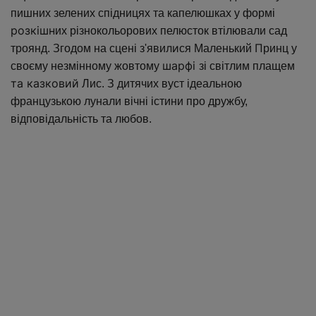
пишних зелених спідницях та капелюшках у формі
розкішн
их різнокольорових пелюсток втілювали сад
ли
П
троянд. Згодом на сцені з'яви
ся Маленький
ринц у
шарфі
своєму незмінному жовтому
зі світлим плащем
та казковий
Лис. З дитячих вуст ідеальною
французькою лунали вічні істини про дружбу,
відповідальність та любов.