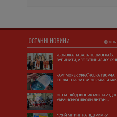
ОСТАННІ НОВИНИ
MOR
«ВОРОЖА НАВАЛА НЕ ЗМОГЛА ЇХ
ЗУПИНИТИ, АЛЕ ЗУПИНИЛИСЯ ЇХНІ
СЕРЦЯ»: У ВІЛЬНЮСІ ПОМОЛИЛИСЯ
ЗА ЗАГИБЛИХ НА ВІЙНІ МЕДИКІВ
«АРТ МОРЕ»: УКРАЇНСЬКА ТВОРЧА
СПІЛЬНОТА ЛИТВИ ЗІБРАЛАСЯ БІЛ
МОРЯ В ПАЛАНЗІ
ОСТАННІЙ ДЗВОНИК МІЖНАРОДНО
УКРАЇНСЬКОЇ ШКОЛИ ЛИТВИ:
«ВИПУСКНИЙ РЕЙС І КУРС НА МРІЮ
179-Й МІТИНГ НА ПІДТРИМКУ