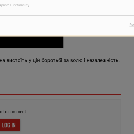
rpose: Functionality
Po
на вистоїть у цій боротьбі за волю і незалежність,
in to comment
LOG IN