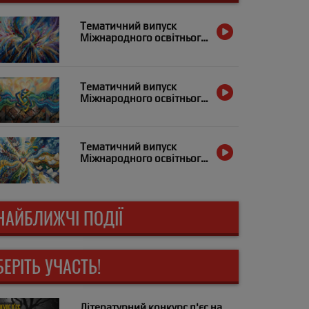
Тематичний випуск
Міжнародного освітнього
радіо «Український
Альянс» за 21 квітня
Тематичний випуск
Міжнародного освітнього
радіо «Український
Альянс» за 7 квітня
Тематичний випуск
Міжнародного освітнього
радіо «Український
Альянс» за 31 березня
НАЙБЛИЖЧІ ПОДІЇ
БЕРІТЬ УЧАСТЬ!
Літературний конкурс п'єс на