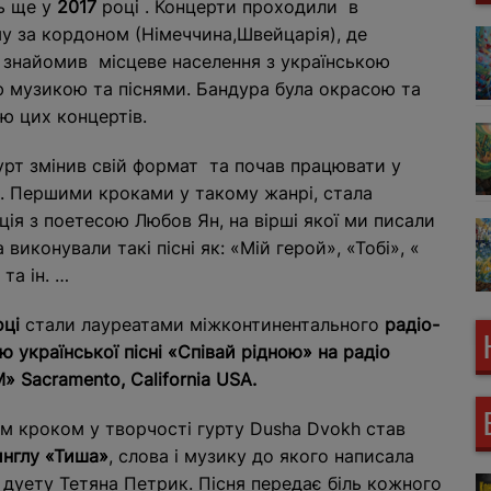
ть ще у
2017
році . Концерти проходили в
у за кордоном (Німеччина,Швейцарія), де
 знайомив місцеве населення з українською
 музикою та піснями. Бандура була окрасою та
ю цих концертів.
урт змінив свій формат та почав працювати у
і. Першими кроками у такому жанрі, стала
ція з поетесою Любов Ян, на вірші якої ми писали
 виконували такі пісні як: «Мій герой», «Тобі», «
та ін. …
оці
стали лауреатами міжконтинентального
радіо-
 української пісні «Співай рідною» на радіо
» Sacramento, California USA.
м кроком у творчості гурту Dusha Dvokh став
инглу «Тиша»
, слова і музику до якого написала
 дуету Тетяна Петрик. Пісня передає біль кожного