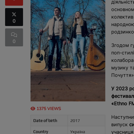
діяльніс
основном
колектив
0
народною
родзинко
0
Згодом г
поп-стил
колабора
музику та
Почуття» 
У 2023 р
фестивалю
«Ethno FM
1375 VIEWS
Наступни
Date of birth
2017
випуск
с
учасниця
Country
Україна