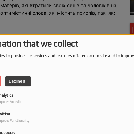
 матерів, які втратили своїх синів та чоловіків на
е оптимістичні слова, які містить приспів, такі як:
ation that we collect
es to provide the services and features offered on our site and to improv
Decline all
nalytics
rpose: Analytics
witter
rpose: Functionality
acebook