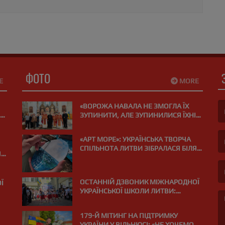
ФОТО
E
MORE
«ВОРОЖА НАВАЛА НЕ ЗМОГЛА ЇХ
ЗУПИНИТИ, АЛЕ ЗУПИНИЛИСЯ ЇХНІ
СЕРЦЯ»: У ВІЛЬНЮСІ ПОМОЛИЛИСЯ
(F
ЗА ЗАГИБЛИХ НА ВІЙНІ МЕДИКІВ
«АРТ МОРЕ»: УКРАЇНСЬКА ТВОРЧА
СПІЛЬНОТА ЛИТВИ ЗІБРАЛАСЯ БІЛЯ
Я
(E
МОРЯ В ПАЛАНЗІ
ОСТАННІЙ ДЗВОНИК МІЖНАРОДНОЇ
Ї
УКРАЇНСЬКОЇ ШКОЛИ ЛИТВИ:
«ВИПУСКНИЙ РЕЙС І КУРС НА МРІЮ»
»
179-Й МІТИНГ НА ПІДТРИМКУ
УКРАЇНИ У ВІЛЬНЮСІ: «НЕ ХОЧЕМО