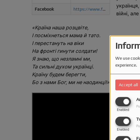
українця,
Facebook
https://www.facebook.com/profile.php?id=61555893994805
війні, ал
«Країна наша розцвіте,
І посміхнеться мама й тато.
І перестануть на віки
Inform
На фронті гинути солдати!
Я знаю, що незламні ми,
We use cooki
experience.
Та сильні духом українці.
Країну будем берегти,
Бо з нами Бог, ми не наодинці!»
Accept all
A
Pu
Enabled
T
Pu
Enabled
F