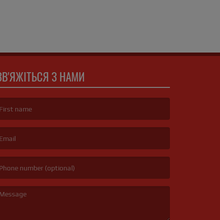
ЗВ'ЯЖІТЬСЯ З НАМИ
irst name is required )
mail is required. )