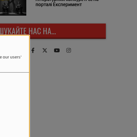
порталі Експеримент
ШУКАЙТЕ НАС НА...
e our users'