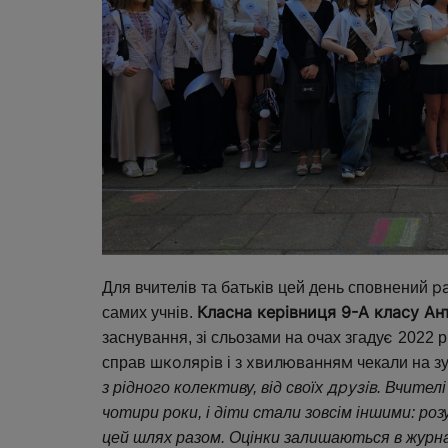
р
Для вчителів та батьків цей день сповнений
Класна керівниця 9-А класу Ан
самих учнів.
є
заснування, зі сльозами на очах згаду
2022 рі
школярів
хвилюванням
справ
і з
чекали на зу
друзів
з рідного колективу, від своїх
. Вчител
чотири роки, і діти стали зовсім іншими: р
цей шлях разом. Оцінки залишаються в журна