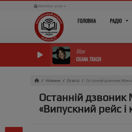
Member area
ГОЛОВНА
РАДІО
Моя
OXANA TRACH
Новини
Освіта
Останній дзвоник Міжна
Останній дзвоник 
«Випускний рейс і 