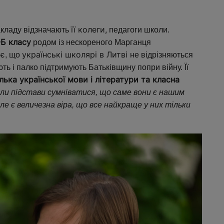
її колеги,
акладу відзначають
педагоги школи.
-Б класу
родом із нескореного Марганця
є
українські школярі в Литві
, що
не відрізняються
ють і палко підтримують Батьківщину попри війну. Її
лька української мови і літератури та класна
али підстави сумніватися, що саме вони є нашим
але є величезна віра, що все найкраще у них тільки