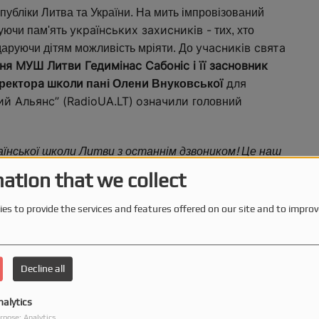
спубліки Литва та України. На мить імпровізований
українських захисників -
уючи пам'ять
тих, хто
учасників свята
 даруючи дітям можливість мріяти. До
я МУШ Литви Гедимінас Сабоніс і її засновник
а
школи
и
ої
для
ректор
пані Олен
Внуковськ
ий Альянс” (RadioUA.LT)
означили
й
головни
!
аїнської школи Литви з останнім дзвоником
Це наш
Б
(а
 п'ятий рік з нами.
ажаю всім нашим випускникам
ation that we collect
авчальних закладів і в Литві, і в Україні)
щасливої
я
я
лас
ця страшна війна, наші діти вивчилис
, стали
es to provide the services and features offered on our site and to improv
і
мостійними
приїхали додому в рідну Україну
Decline all
сьогоднішньому
О
заходу
ою на
святі?
рганізаторка
,
ткової школи МУШ Литви Тетяна Люта
пояснила, що
nalytics
З одного боку, літак символізує швидкоплинність життя,
rpose: Analytics