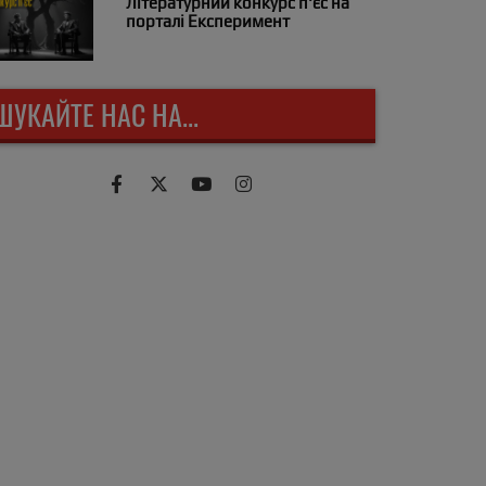
Літературний конкурс п'єс на
порталі Експеримент
ШУКАЙТЕ НАС НА...