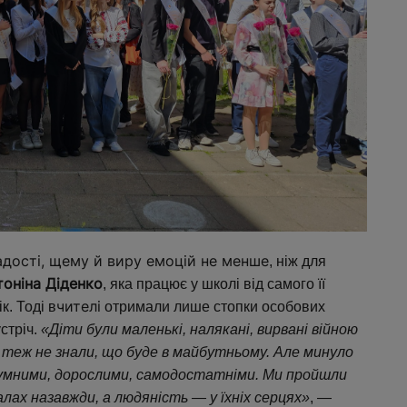
адості, щему й виру емоцій не менше
, ніж для
тоніна Діденко
, яка працює у школі від самого її
чителі
к. Тоді в
отримали лише стопки особових
стріч.
«Діти були маленькі, налякані, вирвані війною
і теж не знали, що буде в майбутньому. Але минуло
озумними, дорослими, самодостатніми. Ми пройшли
лах назавжди, а людяність — у їхніх серцях»
, —